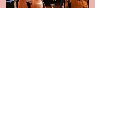
'Into The Light'
Sasha Witteveen, contrabas
Jorian van Nee, piano
Jose David Osp
ina Gaviria,
contrabas
De ambitie van de 19-jarige Sasha
Witteveen is om een veelzijdige
muzikant te worden en de contrabas
als solo-instrument naar het publiek
te brengen. Als finalist van Dutch
Classical Talent 2022 mag ze zelf een
programma samenstellen voor 15
lunchconcerten in Nederland.
Daarvoor zoekt ze samenwerking